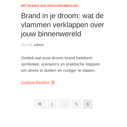
BETEKENIS VAN DROOMSYMBOLEN
Brand in je droom: wat de
vlammen verklappen over
jouw binnenwereld
Post By
admin
Ontdek wat jouw droom brand betekent:
symboliek, scenario’s en praktische stappen
om stress te duiden en rustiger te slapen.
Continue Reading
Posts
Previous
Page
Page
Page
1
…
5
6
page
pagination