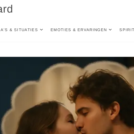
ard
A’S & SITUATIES
EMOTIES & ERVARINGEN
SPIRI