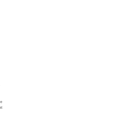
e
de
at