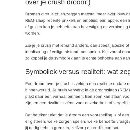
over je crush droomt)
Dromen over je crush zeggen meestal meer over jouw gevo
REM-slaap recente prikkels en emoties: een appje, een l
of gezien kan je behoefte aan bevestiging en verbinding 
worden.
Zie je je crush met iemand anders, dan speelt jaloezie o
idealisering of veilige afstand meespelen. Kijk vooral na
zo koppel je de symboliek aan je echte behoefte aan aan
Symboliek versus realiteit: wat z
Een droom over je crush is zelden een realtime update ove
binnenwereld. Je brein verwerkt in de droomslaap (REM) 
plakt daar een verhaal omheen. Een zoen kan staan voor
zijn, en een rivaliteitsscène voor onzekerheid of vergelijk
Dat betekent niet dat je droom een voorspelling is of ee
er gisteren, welke zorgen spelen, welke behoefte vraagt
jij nodig hebt in grenzen, zelfzorg en eerlijk contact.