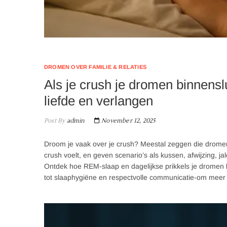
DROMEN OVER FAMILIE & RELATIES
Als je crush je dromen binnensl
liefde en verlangen
Post By
admin
November 12, 2025
Droom je vaak over je crush? Meestal zeggen die dromen
crush voelt, en geven scenario’s als kussen, afwijzing, j
Ontdek hoe REM-slaap en dagelijkse prikkels je dromen 
tot slaaphygiëne en respectvolle communicatie-om meer ru