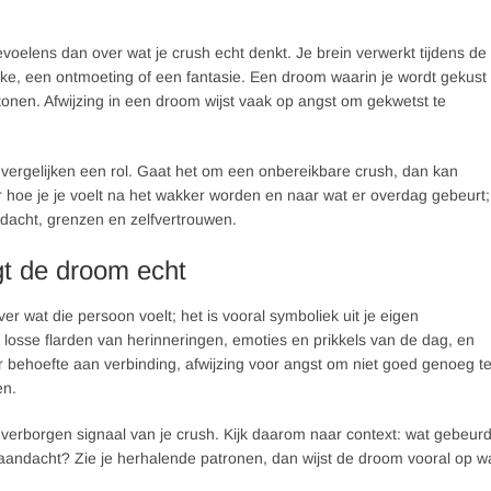
elens dan over wat je crush echt denkt. Je brein verwerkt tijdens de
ike, een ontmoeting of een fantasie. Een droom waarin je wordt gekust
tonen. Afwijzing in een droom wijst vaak op angst om gekwetst te
f vergelijken een rol. Gaat het om een onbereikbare crush, dan kan
ar hoe je je voelt na het wakker worden en naar wat er overdag gebeurt;
dacht, grenzen en zelfvertrouwen.
egt de droom echt
r wat die persoon voelt; het is vooral symboliek uit je eigen
losse flarden van herinneringen, emoties en prikkels van de dag, en
 behoefte aan verbinding, afwijzing voor angst om niet goed genoeg t
en.
n verborgen signaal van je crush. Kijk daarom naar context: wat gebeur
 aandacht? Zie je herhalende patronen, dan wijst de droom vooral op w