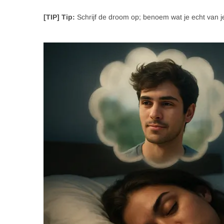
[TIP] Tip:
Schrijf de droom op; benoem wat je echt van je