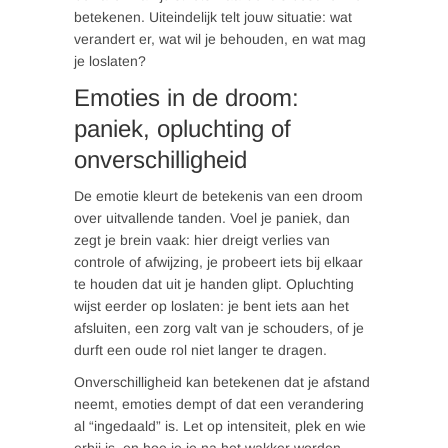
betekenen. Uiteindelijk telt jouw situatie: wat
verandert er, wat wil je behouden, en wat mag
je loslaten?
Emoties in de droom:
paniek, opluchting of
onverschilligheid
De emotie kleurt de betekenis van een droom
over uitvallende tanden. Voel je paniek, dan
zegt je brein vaak: hier dreigt verlies van
controle of afwijzing, je probeert iets bij elkaar
te houden dat uit je handen glipt. Opluchting
wijst eerder op loslaten: je bent iets aan het
afsluiten, een zorg valt van je schouders, of je
durft een oude rol niet langer te dragen.
Onverschilligheid kan betekenen dat je afstand
neemt, emoties dempt of dat een verandering
al “ingedaald” is. Let op intensiteit, plek en wie
erbij is, en hoe je je na het wakker worden