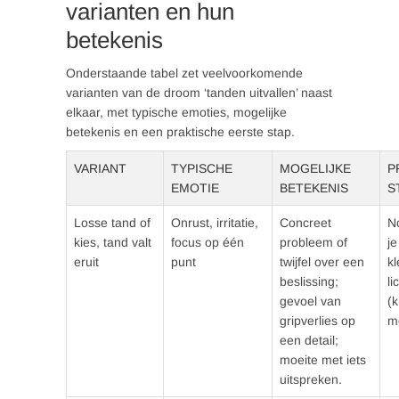
varianten en hun
betekenis
Onderstaande tabel zet veelvoorkomende
varianten van de droom ‘tanden uitvallen’ naast
elkaar, met typische emoties, mogelijke
betekenis en een praktische eerste stap.
VARIANT
TYPISCHE
MOGELIJKE
P
EMOTIE
BETEKENIS
S
Losse tand of
Onrust, irritatie,
Concreet
No
kies, tand valt
focus op één
probleem of
je
eruit
punt
twijfel over een
kl
beslissing;
l
gevoel van
(k
gripverlies op
mo
een detail;
moeite met iets
uitspreken.