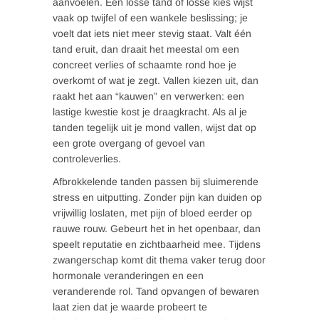
aanvoelen. Een losse tand of losse kies wijst
vaak op twijfel of een wankele beslissing; je
voelt dat iets niet meer stevig staat. Valt één
tand eruit, dan draait het meestal om een
concreet verlies of schaamte rond hoe je
overkomt of wat je zegt. Vallen kiezen uit, dan
raakt het aan “kauwen” en verwerken: een
lastige kwestie kost je draagkracht. Als al je
tanden tegelijk uit je mond vallen, wijst dat op
een grote overgang of gevoel van
controleverlies.
Afbrokkelende tanden passen bij sluimerende
stress en uitputting. Zonder pijn kan duiden op
vrijwillig loslaten, met pijn of bloed eerder op
rauwe rouw. Gebeurt het in het openbaar, dan
speelt reputatie en zichtbaarheid mee. Tijdens
zwangerschap komt dit thema vaker terug door
hormonale veranderingen en een
veranderende rol. Tand opvangen of bewaren
laat zien dat je waarde probeert te