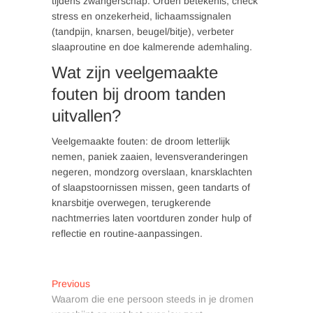
tijdens zwangerschap. Orden betekenis, check
stress en onzekerheid, lichaamssignalen
(tandpijn, knarsen, beugel/bitje), verbeter
slaaproutine en doe kalmerende ademhaling.
Wat zijn veelgemaakte
fouten bij droom tanden
uitvallen?
Veelgemaakte fouten: de droom letterlijk
nemen, paniek zaaien, levensveranderingen
negeren, mondzorg overslaan, knarsklachten
of slaapstoornissen missen, geen tandarts of
knarsbitje overwegen, terugkerende
nachtmerries laten voortduren zonder hulp of
reflectie en routine-aanpassingen.
Post
Previous
Previous
post:
Waarom die ene persoon steeds in je dromen
navigation