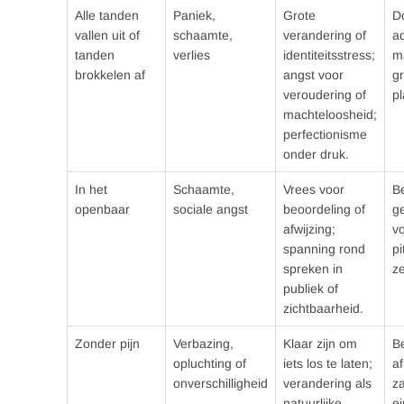
Alle tanden
Paniek,
Grote
D
vallen uit of
schaamte,
verandering of
a
tanden
verlies
identiteitsstress;
ma
brokkelen af
angst voor
gr
veroudering of
p
machteloosheid;
perfectionisme
onder druk.
In het
Schaamte,
Vrees voor
Be
openbaar
sociale angst
beoordeling of
g
afwijzing;
vo
spanning rond
p
spreken in
ze
publiek of
zichtbaarheid.
Zonder pijn
Verbazing,
Klaar zijn om
Be
opluchting of
iets los te laten;
a
onverschilligheid
verandering als
z
natuurlijke
ei