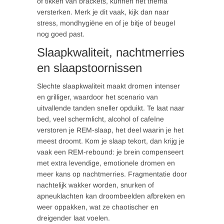
of tikken van brackets, kunnen het thema
versterken. Merk je dit vaak, kijk dan naar
stress, mondhygiëne en of je bitje of beugel
nog goed past.
Slaapkwaliteit, nachtmerries
en slaapstoornissen
Slechte slaapkwaliteit maakt dromen intenser
en grilliger, waardoor het scenario van
uitvallende tanden sneller opduikt. Te laat naar
bed, veel schermlicht, alcohol of cafeïne
verstoren je REM-slaap, het deel waarin je het
meest droomt. Kom je slaap tekort, dan krijg je
vaak een REM-rebound: je brein compenseert
met extra levendige, emotionele dromen en
meer kans op nachtmerries. Fragmentatie door
nachtelijk wakker worden, snurken of
apneuklachten kan droombeelden afbreken en
weer oppakken, wat ze chaotischer en
dreigender laat voelen.