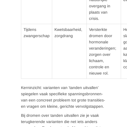
overgang in
plaats van
crisis.
Tijdens
Kwetsbaarheid,
Versterkte
H
zwangerschap
zorgdrang
dromen door
sl
hormonale
go
veranderingen;
a
zorgen over
ka
lichaam,
kl
controle en
co
nieuwe rol.
Kerninzicht: varianten van ‘tanden uitvallen’
spiegelen vaak specifieke spanningsbronnen-
van een concreet probleem tot grote transities-
en vragen om kleine, gerichte vervolgstappen.
Bij dromen over tanden uitvallen zie je vaak
terugkerende varianten die net iets anders