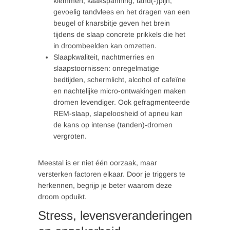
klemmen, kaakspanning, tand(-)pijn,
gevoelig tandvlees en het dragen van een
beugel of knarsbitje geven het brein
tijdens de slaap concrete prikkels die het
in droombeelden kan omzetten.
Slaapkwaliteit, nachtmerries en
slaapstoornissen: onregelmatige
bedtijden, schermlicht, alcohol of cafeïne
en nachtelijke micro-ontwakingen maken
dromen levendiger. Ook gefragmenteerde
REM-slaap, slapeloosheid of apneu kan
de kans op intense (tanden)-dromen
vergroten.
Meestal is er niet één oorzaak, maar
versterken factoren elkaar. Door je triggers te
herkennen, begrijp je beter waarom deze
droom opduikt.
Stress, levensveranderingen